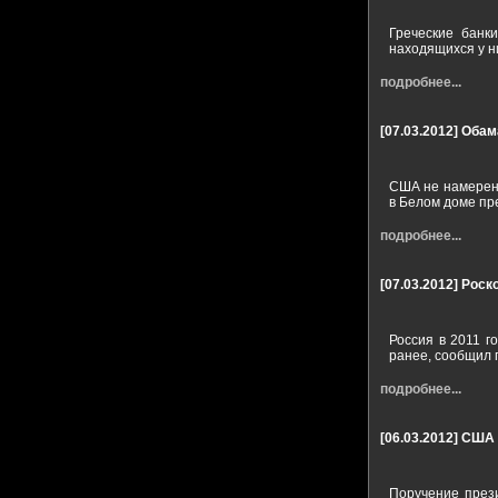
Греческие банки
находящихся у н
подробнее...
[07.03.2012]
Обам
США не намерены
в Белом доме пр
подробнее...
[07.03.2012]
Роско
Россия в 2011 г
ранее, сообщил 
подробнее...
[06.03.2012]
США 
Поручение прези