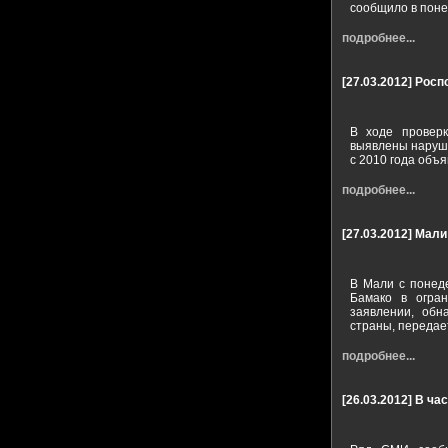
сообщило в поне
подробнее...
[27.03.2012]
Росп
В ходе проверк
выявлены наруше
с 2010 года объ
подробнее...
[27.03.2012]
Мали
В Мали с понед
Бамако в огран
заявлении, обн
страны, передае
подробнее...
[26.03.2012]
В ча