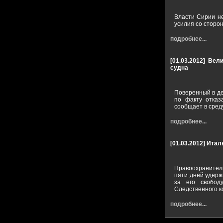
Власти Сирии не
усилия со сторон
подробнее...
[01.03.2012]
Вели
судна
Поверенный в де
по факту отказ
сообщает в сред
подробнее...
[01.03.2012]
Италь
Правоохранитель
пяти дней удерж
за его свобод
Следственного к
подробнее...