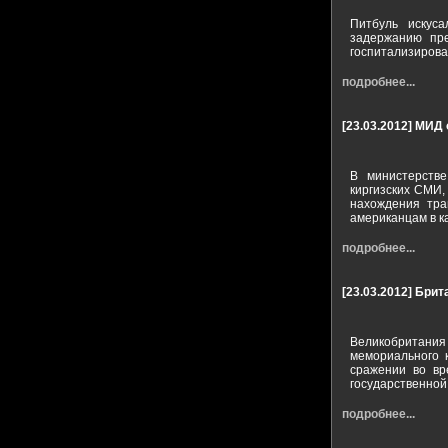
Питбуль искус
задержанию пре
госпитализирова
подробнее...
[23.03.2012]
МИД о
В министерств
киргизских СМИ,
нахождения тра
американцам в к
подробнее...
[23.03.2012]
Брит
Великобритания
мемориального к
сражении во вр
государственной
подробнее...