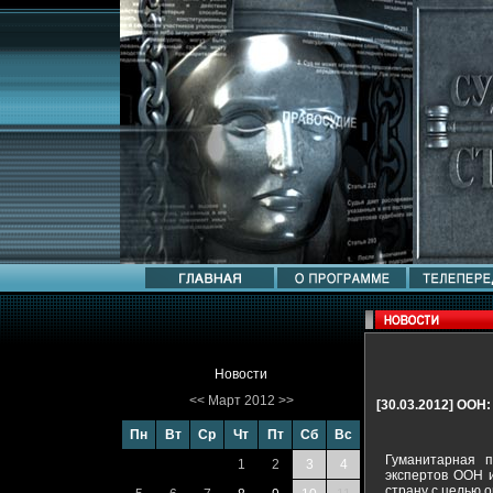
Новости
<<
Март 2012
>>
[30.03.2012]
ООН:
Пн
Вт
Ср
Чт
Пт
Сб
Вс
Гуманитарная 
1
2
3
4
экспертов ООН и
страну с целью 