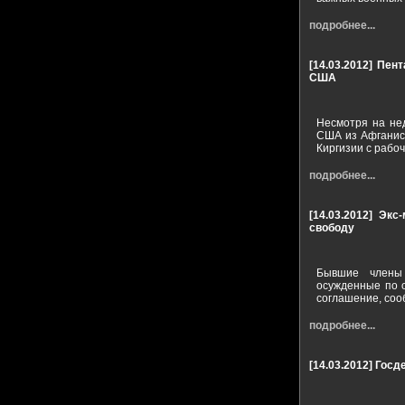
подробнее...
[14.03.2012]
Пент
США
Несмотря на нед
США из Афганист
Киргизии с рабо
подробнее...
[14.03.2012]
Экс-
свободу
Бывшие члены 
осужденные по 
соглашение, соо
подробнее...
[14.03.2012]
Госде