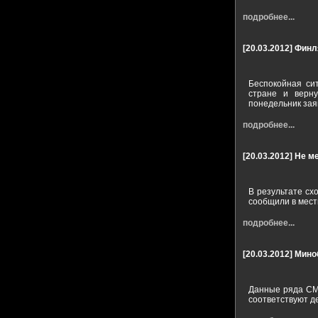
подробнее...
[20.03.2012]
Финл
Беспокойная си
стране и верну
понедельник зая
подробнее...
[20.03.2012]
Не ме
В результате сх
сообщили в мест
подробнее...
[20.03.2012]
Мино
Данные ряда СМИ
соответствуют д